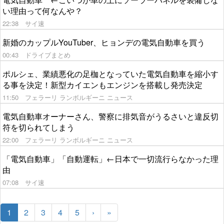
い理由って何なんや？
22:38
サイ速
新婚のカップルYouTuber、ヒョンデの電気自動車を買う
00:43
ドライブまとめ
ポルシェ、業績悪化の足枷となっていた電気自動車を縮小す
る事を決定！新型カイエンもエンジンを搭載し発売決定
11:50
フェラーリ ランボルギーニ ニュース
電気自動車オーナーさん、警察に排気音がうるさいと違反切
符を切られてしまう
22:00
フェラーリ ランボルギーニ ニュース
「電気自動車」「自動運転」←日本で一切流行らなかった理
由
07:08
サイ速
1
2
3
4
5
›
»