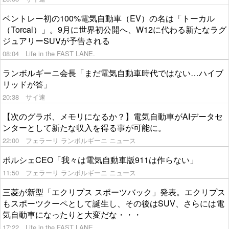
ベントレー初の100%電気自動車（EV）の名は「トーカル
（Torcal）」。9月に世界初公開へ、W12に代わる新たなラグ
ジュアリーSUVが予告される
08:04
Life in the FAST LANE.
ランボルギーニ会長「まだ電気自動車時代ではない…ハイブ
リッドが答」
20:38
サイ速
【次のグラボ、メモリになるか？】電気自動車がAIデータセ
ンターとして新たな収入を得る事が可能に。
22:00
フェラーリ ランボルギーニ ニュース
ポルシェCEO「我々は電気自動車版911は作らない」
11:50
フェラーリ ランボルギーニ ニュース
三菱が新型「エクリプス スポーツバック」発表。エクリプス
もスポーツクーペとして誕生し、その後はSUV、さらには電
気自動車になったりと大変だな・・・
17:22
Life in the FAST LANE.