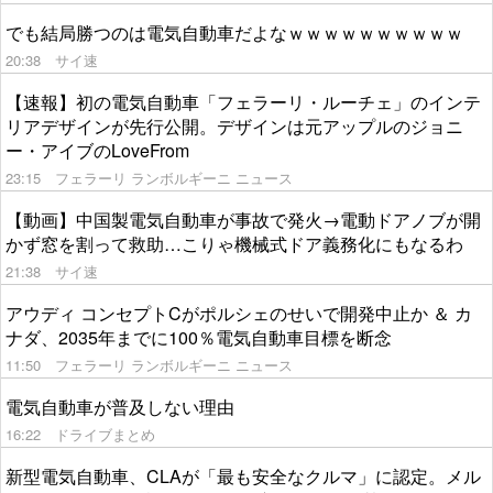
でも結局勝つのは電気自動車だよなｗｗｗｗｗｗｗｗｗｗ
20:38
サイ速
【速報】初の電気自動車「フェラーリ・ルーチェ」のインテ
リアデザインが先行公開。デザインは元アップルのジョニ
ー・アイブのLoveFrom
23:15
フェラーリ ランボルギーニ ニュース
【動画】中国製電気自動車が事故で発火→電動ドアノブが開
かず窓を割って救助…こりゃ機械式ドア義務化にもなるわ
21:38
サイ速
アウディ コンセプトCがポルシェのせいで開発中止か ＆ カ
ナダ、2035年までに100％電気自動車目標を断念
11:50
フェラーリ ランボルギーニ ニュース
電気自動車が普及しない理由
16:22
ドライブまとめ
新型電気自動車、CLAが「最も安全なクルマ」に認定。メル