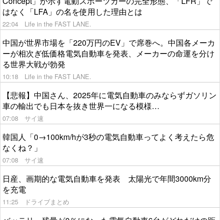
Concept」が示す電動スポーツカーの完全形態、「LFR」で
はなく「LFA」の名を使用した理由とは
22:04
Life in the FAST LANE.
中国が世界市場を「220万円のEV」で席巻へ。中国各メーカ
ーが相次ぎ低価格電気自動車を発表、メーカーの命運を分け
る世界大戦が勃発
10:18
Life in the FAST LANE.
【悲報】中国さん、2025年に電気自動車のみならずガソリン
車の輸出でも日本を抜き世界一になる模様…
07:08
サイ速
韓国人「0→100km/hが3秒の電気自動車ってよく考えたら危
なくね？」
07:08
サイ速
日産、画期的な電気自動車を発表 太陽光で年間3000km分
を充電
11:25
ドライブまとめ