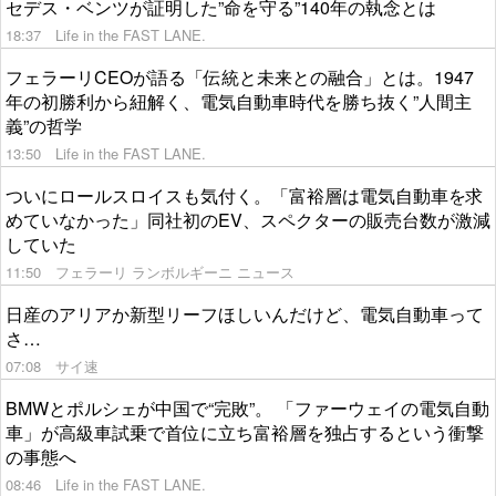
セデス・ベンツが証明した”命を守る”140年の執念とは
18:37
Life in the FAST LANE.
フェラーリCEOが語る「伝統と未来との融合」とは。1947
年の初勝利から紐解く、電気自動車時代を勝ち抜く”人間主
義”の哲学
13:50
Life in the FAST LANE.
ついにロールスロイスも気付く。「富裕層は電気自動車を求
めていなかった」同社初のEV、スペクターの販売台数が激減
していた
11:50
フェラーリ ランボルギーニ ニュース
日産のアリアか新型リーフほしいんだけど、電気自動車って
さ…
07:08
サイ速
BMWとポルシェが中国で“完敗”。 「ファーウェイの電気自動
車」が高級車試乗で首位に立ち富裕層を独占するという衝撃
の事態へ
08:46
Life in the FAST LANE.