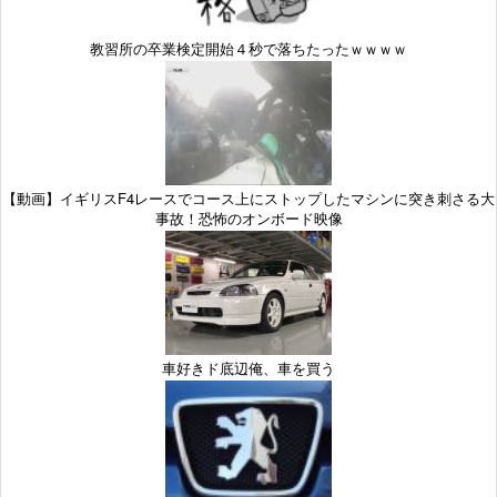
教習所の卒業検定開始４秒で落ちたったｗｗｗｗ
【動画】イギリスF4レースでコース上にストップしたマシンに突き刺さる大
事故！恐怖のオンボード映像
車好きド底辺俺、車を買う