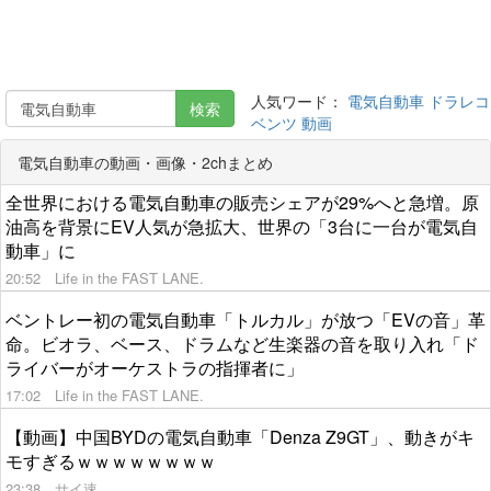
人気ワード：
電気自動車
ドラレコ
検索
ベンツ
動画
電気自動車の動画・画像・2chまとめ
全世界における電気自動車の販売シェアが29%へと急増。原
油高を背景にEV人気が急拡大、世界の「3台に一台が電気自
動車」に
20:52
Life in the FAST LANE.
ベントレー初の電気自動車「トルカル」が放つ「EVの音」革
命。ビオラ、ベース、ドラムなど生楽器の音を取り入れ「ド
ライバーがオーケストラの指揮者に」
17:02
Life in the FAST LANE.
【動画】中国BYDの電気自動車「Denza Z9GT」、動きがキ
モすぎるｗｗｗｗｗｗｗｗ
23:38
サイ速