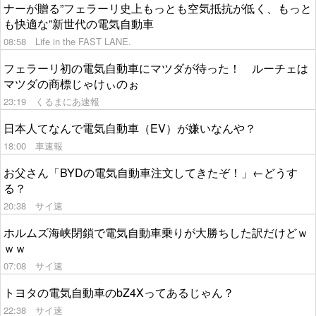
ナーが贈る”フェラーリ史上もっとも空気抵抗が低く、もっと
も快適な”新世代の電気自動車
08:58
Life in the FAST LANE.
フェラーリ初の電気自動車にマツダが待った！ ルーチェは
マツダの商標じゃけぃのぉ
23:19
くるまにあ速報
日本人てなんで電気自動車（EV）が嫌いなんや？
18:00
車速報
お父さん「BYDの電気自動車注文してきたぞ！」←どうす
る？
20:38
サイ速
ホルムズ海峡閉鎖で電気自動車乗りが大勝ちした訳だけどｗ
ｗｗ
07:08
サイ速
トヨタの電気自動車のbZ4Xってあるじゃん？
22:38
サイ速