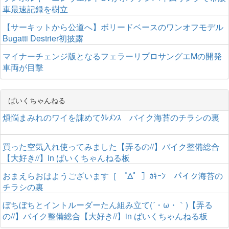
車最速記録を樹立
【サーキットから公道へ】ボリードベースのワンオフモデル
Bugatti Destrier初披露
マイナーチェンジ版となるフェラーリプロサングエMの開発
車両が目撃
ばいくちゃんねる
煩悩まみれのワイを諌めてｸﾚﾒﾝｽ バイク海苔のチラシの裏
買った空気入れ使ってみました【弄るの//】バイク整備総合
【大好き//】in ばいくちゃんねる板
おまえらおはようございます［ ゜Δ゜］ｶｷｰﾝ バイク海苔の
チラシの裏
ぼちぼちとイントルーダーたん組み立て(´・ω・｀)【弄る
の//】バイク整備総合【大好き//】in ばいくちゃんねる板