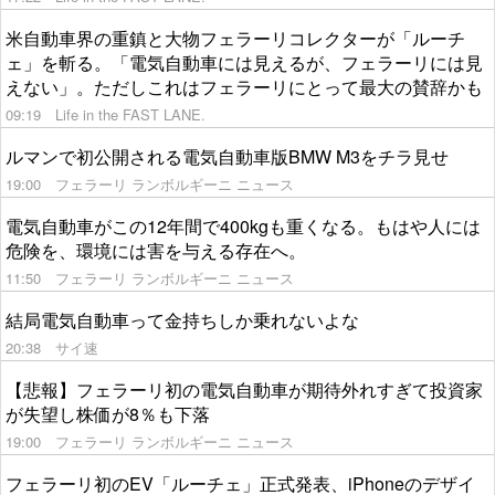
米自動車界の重鎮と大物フェラーリコレクターが「ルーチ
ェ」を斬る。「電気自動車には見えるが、フェラーリには見
えない」。ただしこれはフェラーリにとって最大の賛辞かも
09:19
Life in the FAST LANE.
ルマンで初公開される電気自動車版BMW M3をチラ見せ
19:00
フェラーリ ランボルギーニ ニュース
電気自動車がこの12年間で400kgも重くなる。もはや人には
危険を、環境には害を与える存在へ。
11:50
フェラーリ ランボルギーニ ニュース
結局電気自動車って金持ちしか乗れないよな
20:38
サイ速
【悲報】フェラーリ初の電気自動車が期待外れすぎて投資家
が失望し株価が8％も下落
19:00
フェラーリ ランボルギーニ ニュース
フェラーリ初のEV「ルーチェ」正式発表、iPhoneのデザイ