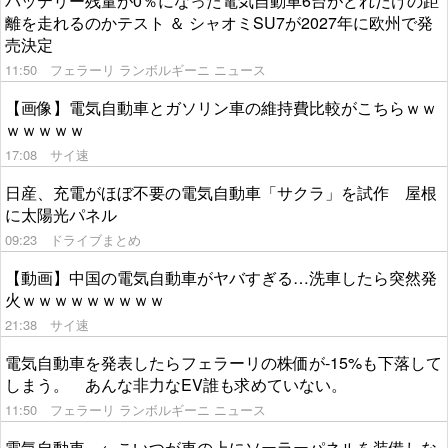
バッテリー残量が0％になった電気自動車6台がどれだけの距
離を走れるのかテスト ＆ シャオミSU7が2027年に欧州で発
売決定
11:50
フェラーリ ランボルギーニ ニュース
【画像】電気自動車とガソリン車の維持費比較がこちらｗｗ
ｗｗｗｗｗ
17:08
サイ速
日産、充電がほぼ不要の電気自動車「サクラ」を試作 屋根
に太陽光パネル
09:23
ドライブまとめ
【動画】中国の電気自動車がヤバすぎる…洗車したら突然発
火ｗｗｗｗｗｗｗｗｗ
21:38
サイ速
電気自動車を発表したらフェラーリの株価が-15%も下落して
しまう。 あんな非力なEV誰も求めていない。
11:50
フェラーリ ランボルギーニ ニュース
電気自動車 ←こいつが車の上にソーラーパネルを装備しな