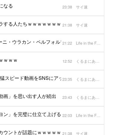
になる
23:38
サイ速
ラする人たちｗｗｗｗｗｗｗｗｗ
21:38
サイ速
ルギーニ・ウラカン・ペルフォルマンテにて鈴鹿を走る【動画】
21:22
Life in the FAST LANE.
ｗｗｗｗ
12:52
くるまにあ速報
猛スピード動画をSNSにアップし大炎上
23:35
くるまにあ速報
e動画」を思い出す人が続出
23:43
くるまにあ速報
ヨン」を完璧に仕立て上げる革新シミュレーション技術の裏側
22:03
Life in the FAST LANE.
カウントが話題にｗｗｗｗｗｗ
21:38
サイ速