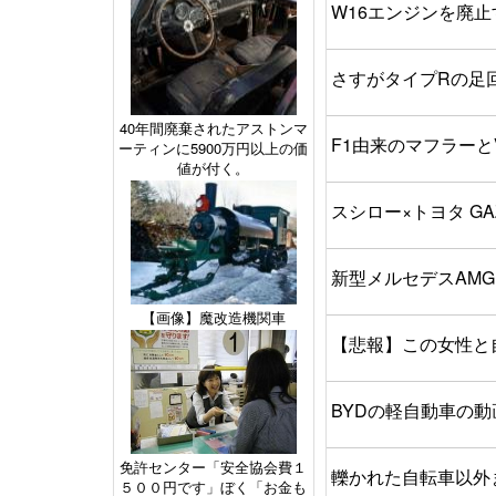
W16エンジンを廃
さすがタイプRの足
40年間廃棄されたアストンマ
F1由来のマフラー
ーティンに5900万円以上の価
値が付く。
スシロー×トヨタ G
新型メルセデスAMG
【画像】魔改造機関車
【悲報】この女性と
BYDの軽自動車の
免許センター「安全協会費１
轢かれた自転車以外
５００円です」ぼく「お金も