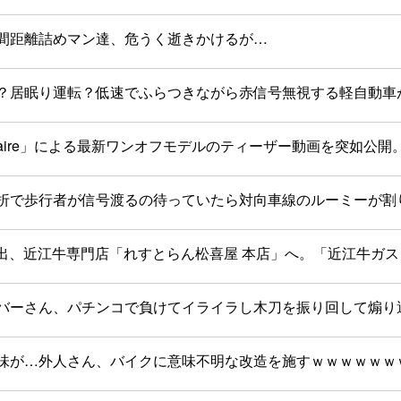
間距離詰めマン達、危うく逝きかけるが…
？居眠り運転？低速でふらつきながら赤信号無視する軽自動車
itaire」による最新ワンオフモデルのティーザー動画を突如
折で歩行者が信号渡るの待っていたら対向車線のルーミーが割
選出、近江牛専門店「れすとらん松喜屋 本店」へ。「近江牛ガ
バーさん、パチンコで負けてイライラし木刀を振り回して煽り
味が…外人さん、バイクに意味不明な改造を施すｗｗｗｗｗｗ