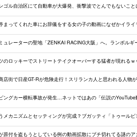
ンゴル自治区にて自動車が大爆発、衝撃波でとんでもないこと
停まってくれた車にお辞儀をする女の子の動画になぜかイライ
ュレーターの聖地「ZENKAI RACING大阪」へ。ランボ
ツのロッキーでストリートテイクオーバーする猛者が現れるｗ
商店街で日産GT-Rが危険走行！スリランカ人と思われる人物が
ピングカー横転事故が発生…ネットではあの「伝説のYouTub
うメカニズムとセッティングが完成？ブガッティ「トゥールビ
が原付を盗もうとしている例の動画拡散にブチ切れてる謎のア