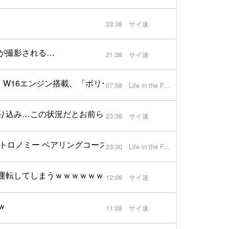
23:38
サイ速
が撮影される…
21:38
サイ速
公開。W16エンジン搭載、「ボリード」にインスパイアされたワイ
07:58
Life in the FAST LANE.
り込み…この状況だとお前ら待つ？行く？
23:38
サイ速
ストロノミー ペアリングコース」はお腹と心が豊かになる内容
23:30
Life in the FAST LANE.
運転してしまうｗｗｗｗｗｗｗｗｗｗｗｗｗ
12:08
サイ速
ｗ
11:08
サイ速