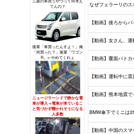
三菱の車買うやつって何考え
なぜフェラーリのス
てんの？
【動画】後ろからバ
【動画】女さん、運
後輩「車買ったんすよ！」俺
「何買った？」後輩「ワゴン
R」←やめてくれぇ
【動画】覆面パトカ
【動画】運転中に震
【動画】熊本地震で
ニュージラーンドで静かな電
車が導入→電車が来ているこ
と気づかず轢かれそうになる
BMW傘下でミニは
人多数
【動画】中国のスマ