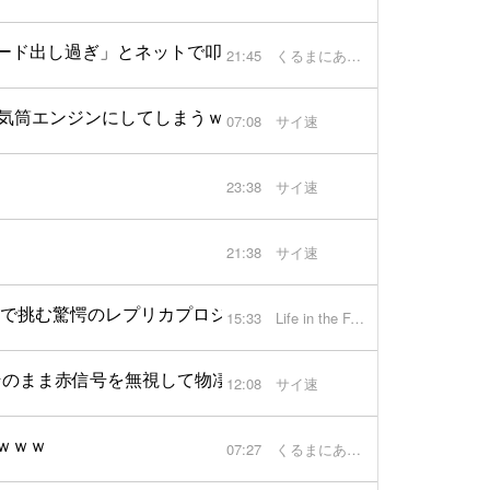
ード出し過ぎ」とネットで叩かれ炎上してしまう
21:45
くるまにあ速報
4気筒エンジンにしてしまうｗｗｗｗｗｗｗｗ
07:08
サイ速
23:38
サイ速
21:38
サイ速
まで挑む驚愕のレプリカプロジェクトに期待が集まる【動画】
15:33
Life in the FAST LANE.
そのまま赤信号を無視して物凄いスピードで逃走
12:08
サイ速
ｗｗｗ
07:27
くるまにあ速報