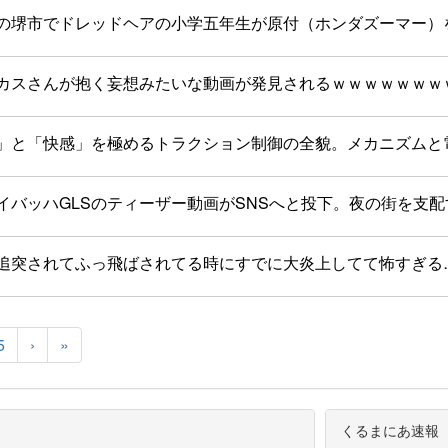
の堺市でドレッドヘアの小学五年生が原付（ホンダズーマー）
カスさんが抱く妄想みたいな動画が発見されるｗｗｗｗｗｗｗ
」と「快感」を極めるトラクション制御の全貌。メカニズムと
イバッハGLSのティーザー動画がSNSへと投下。夜の街を支
追突されてふっ飛ばされてる時にすでに大炎上してて怖すぎる
5
›
»
くるまにあ速報