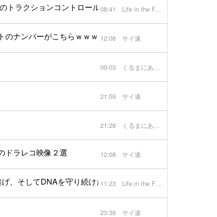
そのトラクションコントロール技術とF1直系による電子制御と
08:41
Life in the FAST LANE.
トのナンバーがこちらｗｗｗｗｗｗｗｗｗｗｗｗ
12:08
サイ速
09:03
くるまにあ速報
21:59
サイ速
21:28
くるまにあ速報
のドラレコ映像２選
12:08
サイ速
遂げ、そしてDNAを守り続けたのか【動画】
11:23
Life in the FAST LANE.
23:38
サイ速