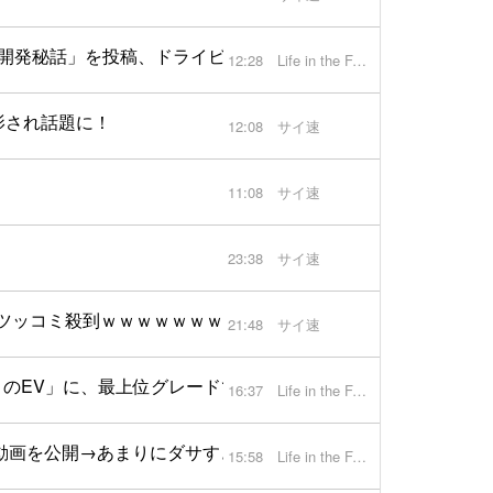
開発秘話」を投稿、ドライビングプレジャーを決する5つの要
12:28
Life in the FAST LANE.
影され話題に！
12:08
サイ速
11:08
サイ速
23:38
サイ速
ツッコミ殺到ｗｗｗｗｗｗｗｗｗ
21:48
サイ速
りのEV」に、最上位グレードではお値段722万円【動画】
16:37
Life in the FAST LANE.
る動画を公開→あまりにダサすぎるとして話題になるもマツダは
15:58
Life in the FAST LANE.