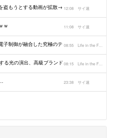
を盗もうとする動画が拡散→SNS垢が特定され大炎上
12:08
サイ速
ｗｗ
11:08
サイ速
電子制御が融合した究極のテクノロジーとは【動画】
08:55
Life in the FAST LANE.
配する光の演出、高級ブランドでは「どう光るか」の争いに突入
08:15
Life in the FAST LANE.
…
23:38
サイ速