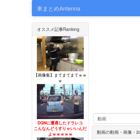
車まとめAntenna
オススメ記事Ranking
【画像集】まてまてまてｗｗ
ｗ
DQNに遭遇したドラレコ
こんなんどうすりゃいいんだ
動画の動画・画像・2
よｗｗｗｗｗ