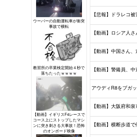
【悲報】ドラレコ被
ウーバーの自動運転車が衝突
事故で横転
【動画】ロシア人さ
【動画】中国さん、
教習所の卒業検定開始４秒で
【動画】警備員、中
落ちたったｗｗｗｗ
アウディR8をブガ
【動画】大阪府和泉
【動画】イギリスF4レースで
コース上にストップしたマシ
【動画】横断歩道で
ンに突き刺さる大事故！恐怖
のオンボード映像