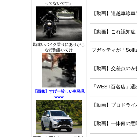
ってないです」
【動画】追越車線車
【動画】これ認知症
勘違いバイク乗りにありがち
ブガッティが「Sol
な行動書いてけ
【動画】交差点の左
「WEST百名店」
【画像】すげー珍しい車発見
www
【動画】プロドライ
【動画】一体何の意