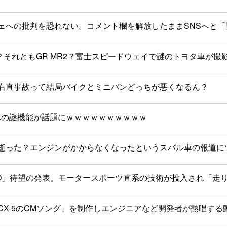
ェへの批判を恐れない。コメント欄を解放したままSNSへと「
？それともGR MR2？富士スピードウェイで謎のトヨタ車が撮
右直事故って結局バイクとミニバンどっちが悪くなるん？
車の謎機能が話題にｗｗｗｗｗｗｗｗｗｗ
逝った？エンジンがかからなくなったというスバル車の報道に
SMO」待望の発表。モータースポーツ直系の技術が投入され「走
CX-5のCMソング」を制作しエンジニアなど開発者が熱唱す