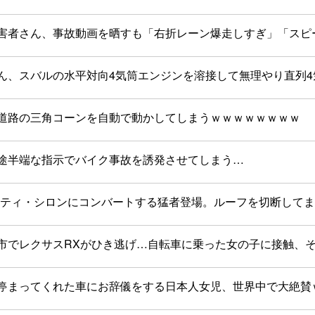
害者さん、事故動画を晒すも「右折レーン爆走しすぎ」「スピ
ん、スバルの水平対向4気筒エンジンを溶接して無理やり直列
道路の三角コーンを自動で動かしてしまうｗｗｗｗｗｗｗｗ
途半端な指示でバイク事故を誘発させてしまう…
ッティ・シロンにコンバートする猛者登場。ルーフを切断して
市でレクサスRXがひき逃げ…自転車に乗った女の子に接触、
停まってくれた車にお辞儀をする日本人女児、世界中で大絶賛