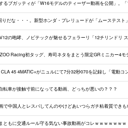
止するブガッティが「W16モデルのティーザー動画を公開」。
回りだな・・・。新型ホンダ・プレリュードが「ムーステスト
とV12の咆哮、ノビテックが魅せるフェラーリ「12チリンドリ
AZOO Racing初タッグ、寿司ネタをまとう限定GRミニ
 CLA 45 4MATIC+がニュルにて7分32秒070を記録
自転車が接触寸前になってる動画、どっちが悪いの？？？
動画で中国人とレスバしてんのやけどあいつらガチ粘着質できも
まともに交通ルール守る気ない事故動画がコレｗｗｗｗｗｗｗ