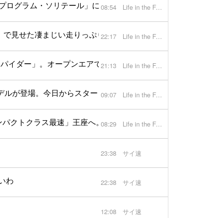
「プログラム・ソリテール」による最新ワンオフモデルが登場間
08:54
Life in the FAST LANE.
」で見せた凄まじい走りっぷり、そのシャシーバランスがスゴ
22:17
Life in the FAST LANE.
 スパイダー」。オープンエアで聴く自然吸気サウンドはこの上
21:13
Life in the FAST LANE.
カー4モデルが登場。今日からスタート、「なくなり次第」キャンペ
09:07
Life in the FAST LANE.
し「電動コンパクトクラス最速」王座へ。なおこのクラスは今回「新設
08:29
Life in the FAST LANE.
23:38
サイ速
いわ
22:38
サイ速
12:08
サイ速