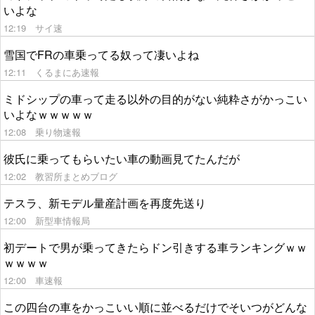
いよな
12:19
サイ速
雪国でFRの車乗ってる奴って凄いよね
12:11
くるまにあ速報
ミドシップの車って走る以外の目的がない純粋さがかっこい
いよなｗｗｗｗｗ
12:08
乗り物速報
彼氏に乗ってもらいたい車の動画見てたんだが
12:02
教習所まとめブログ
テスラ、新モデル量産計画を再度先送り
12:00
新型車情報局
初デートで男が乗ってきたらドン引きする車ランキングｗｗ
ｗｗｗｗ
12:00
車速報
この四台の車をかっこいい順に並べるだけでそいつがどんな