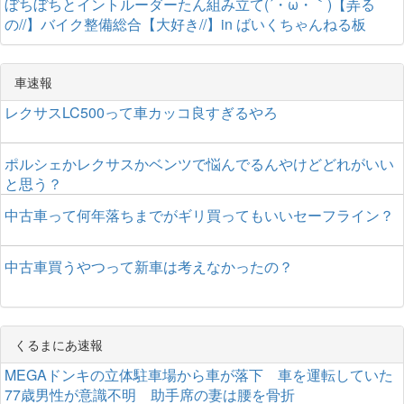
ぼちぼちとイントルーダーたん組み立て(´・ω・｀)【弄る
の//】バイク整備総合【大好き//】in ばいくちゃんねる板
車速報
レクサスLC500って車カッコ良すぎるやろ
ポルシェかレクサスかベンツで悩んでるんやけどどれがいい
と思う？
中古車って何年落ちまでがギリ買ってもいいセーフライン？
中古車買うやつって新車は考えなかったの？
くるまにあ速報
MEGAドンキの立体駐車場から車が落下 車を運転していた
77歳男性が意識不明 助手席の妻は腰を骨折