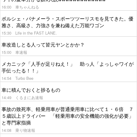
16:00
車ちゃんねる
ポルシェ・パナメーラ・スポーツツーリスモを見てきた。優
雅さ、高級さ、力強さを兼ね備えた万能ワゴン
15:30
Life in the FAST LANE.
車改造しとる人って皆元ヤンとかか？
15:00
車速報
メカニック「人手が足りねえ！」 助っ人「よっしゃワイが
手伝ったる！！」
14:54
Turbo Bee
車に積んでおくと捗るもの
14:49
くるまにあ速報
事故の致死率、軽乗用車が普通乗用車に比べて１・６倍 ７
５歳以上ドライバー 「軽乗用車の安全機能の強化が必要」
と専門家指摘
14:08
乗り物速報