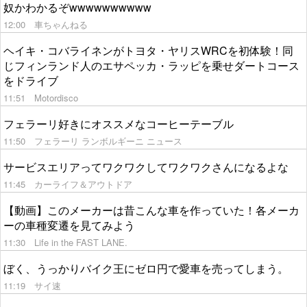
奴かわかるぞwwwwwwwwww
12:00
車ちゃんねる
ヘイキ・コバライネンがトヨタ・ヤリスWRCを初体験！同
じフィンランド人のエサペッカ・ラッピを乗せダートコース
をドライブ
11:51
Motordisco
フェラーリ好きにオススメなコーヒーテーブル
11:50
フェラーリ ランボルギーニ ニュース
サービスエリアってワクワクしてワクワクさんになるよな
11:45
カーライフ＆アウトドア
【動画】このメーカーは昔こんな車を作っていた！各メーカ
ーの車種変遷を見てみよう
11:30
Life in the FAST LANE.
ぼく、うっかりバイク王にゼロ円で愛車を売ってしまう。
11:19
サイ速