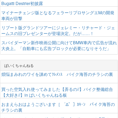
Bugatti Destrier初披露
マイナーチェンジ版となるフェラーリプロサングエMの開発
車両が目撃
リブート版グランドツアーにジェレミー・リチャード・ジェ
ームスの旧プレゼンターが登場決定。だが……！
スパイダーマン新作映画公開に向けてBMW車内で広告が流れ
大炎上。「自動車にも広告ブロックが必要になりそうだ」
ばいくちゃんねる
煩悩まみれのワイを諌めてｸﾚﾒﾝｽ バイク海苔のチラシの裏
買った空気入れ使ってみました【弄るの//】バイク整備総合
【大好き//】in ばいくちゃんねる板
おまえらおはようございます［ ゜Δ゜］ｶｷｰﾝ バイク海苔の
チラシの裏