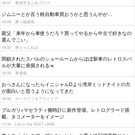
18:37
教習所まとめブログ
ジムニーとか言う軽自動車買おうかと思うんやが…
18:08
乗り物速報
親父「来年から車使うだろ？買ってやるから中古で好きなの
選んでこい」
18:00
車ちゃんねる
閉鎖されたスバルのショールームからほぼ新車のレトロスバ
ルが大量に発掘されるｗ
18:00
車速報
おっさんになったらイニシャルDより湾岸ミッドナイトの方
が面白いと思うようになってきた
18:00
カーライフ＆アウトドア
ブルガリ×マセラティ腕時計に新作登場。レトログラード搭
載、タコメーターをイメージ
17:30
Life in the FAST LANE.