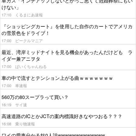
車カス「インチアップしないとかっこ悪くて冠婚葬祭にもい
けない」
17:10
くるまにあ速報
『ショッピングカート』を使用した自作のカートでアメリカ
の雪景色をドライブ！
17:00
ビークルマニア
最近、湾岸ミッドナイトを見る機会があったんだけども ラ
イダー兼アニヲタ
17:00
ばいくちゃんねる
車の中で流すとテンション上がる曲ｗｗｗｗｗｗｗ
17:00
車速報
560万の80スープラって買い？
16:19
サイ速
高速道路のICとかJCTの案内標識好きなやつおる？？？
16:08
乗り物速報
ワイの愛車分かる奴0人説wwwwwwwwwwwww