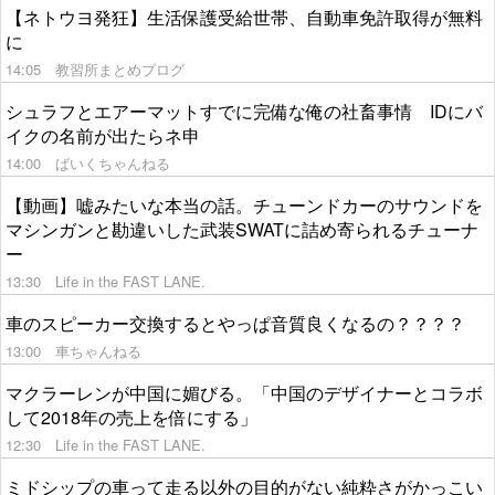
【ネトウヨ発狂】生活保護受給世帯、自動車免許取得が無料
に
14:05
教習所まとめブログ
シュラフとエアーマットすでに完備な俺の社畜事情 IDにバ
イクの名前が出たらネ申
14:00
ばいくちゃんねる
【動画】嘘みたいな本当の話。チューンドカーのサウンドを
マシンガンと勘違いした武装SWATに詰め寄られるチューナ
ー
13:30
Life in the FAST LANE.
車のスピーカー交換するとやっぱ音質良くなるの？？？？
13:00
車ちゃんねる
マクラーレンが中国に媚びる。「中国のデザイナーとコラボ
して2018年の売上を倍にする」
12:30
Life in the FAST LANE.
ミドシップの車って走る以外の目的がない純粋さがかっこい