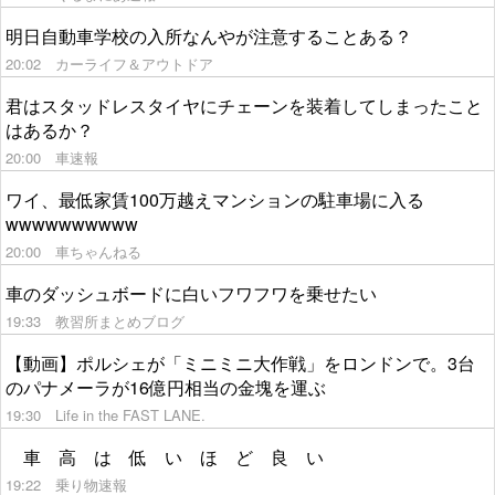
明日自動車学校の入所なんやが注意することある？
20:02
カーライフ＆アウトドア
君はスタッドレスタイヤにチェーンを装着してしまったこと
はあるか？
20:00
車速報
ワイ、最低家賃100万越えマンションの駐車場に入る
wwwwwwwwww
20:00
車ちゃんねる
車のダッシュボードに白いフワフワを乗せたい
19:33
教習所まとめブログ
【動画】ポルシェが「ミニミニ大作戦」をロンドンで。3台
のパナメーラが16億円相当の金塊を運ぶ
19:30
Life in the FAST LANE.
車 高 は 低 い ほ ど 良 い
19:22
乗り物速報