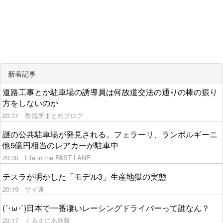
新着記事
道路工事とか駐車場の誘導員は何故道交法の通りの棒の振り
方をしないのか
20:31
教習所まとめブログ
謎の公共駐車場が発見される。フェラーリ、ランボルギーニ
他5億円相当のレアカーが駐車中
20:30
Life in the FAST LANE.
テスラが明かした「モデル3」生産地獄の実態
20:19
サイ速
(´･ω･`)日本で一番凄いレーシングドライバーって誰なん？
20:17
くるまにあ速報