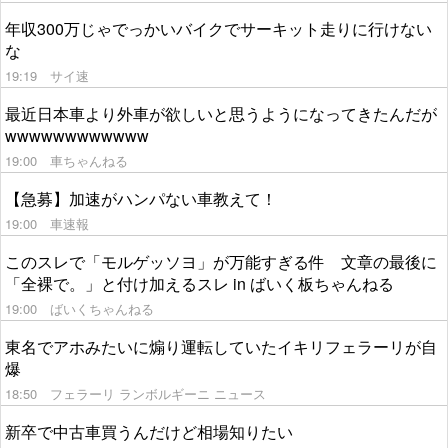
年収300万じゃでっかいバイクでサーキット走りに行けない
な
19:19
サイ速
最近日本車より外車が欲しいと思うようになってきたんだが
wwwwwwwwwwww
19:00
車ちゃんねる
【急募】加速がハンパない車教えて！
19:00
車速報
このスレで「モルゲッソヨ」が万能すぎる件 文章の最後に
「全裸で。」と付け加えるスレ in ばいく板ちゃんねる
19:00
ばいくちゃんねる
東名でアホみたいに煽り運転していたイキリフェラーリが自
爆
18:50
フェラーリ ランボルギーニ ニュース
新卒で中古車買うんだけど相場知りたい